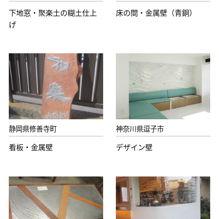
下地窓・聚楽土の糊土仕上
床の間・金属壁（青銅）
げ
静岡県修善寺町
神奈川県逗子市
看板・金属壁
デザイン壁